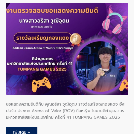
ขอ
แสดง
ความ
ยินดี
กับ
คุณ
อริ
สา
วุฒิ
อุดม
รางวัล
เหรียญ
ทองแดง
อีส
ปอร์ต
ประเภท
Arena
of
Valor
(ROV)
ทีม
หญิง
TUMPANG
GAMES
2025
ขอแสดงความยินดีกับ คุณอริสา วุฒิอุดม รางวัลเหรียญทองแดง อีส
ปอร์ต ประเภท Arena of Valor (ROV) ทีมหญิง ในงานกีฬาบุคลากร
มหาวิทยาลัยแห่งประเทศไทย ครั้งที่ 41 TUMPANG GAMES 2025
เพิ่มเติม »