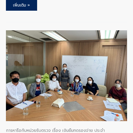
เพิ่มเติม »
การ
หารือ
กับ
หน่วย
รับ
ตรวจ
เรื่อง
เงิน
ยืม
ทดรอง
จ่าย
ประจำ
ปีงบประมาณ
พ.ศ.
2566
การหารือกับหน่วยรับตรวจ เรื่อง เงินยืมทดรองจ่าย ประจำ