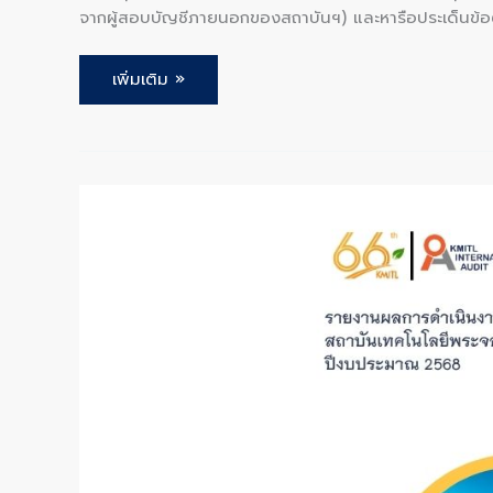
จากผู้สอบบัญชีภายนอกของสถาบันฯ) และหารือประเด็นข
เพิ่มเติม »
รายงาน
ผล
การ
ดำเนิน
งาน
คณะ
กรรมการ
ตรวจ
สอบ
สถาบัน
เทคโนโลยี
พระจอมเกล้า
เจ้า
คุณ
ทหาร
ลาดกระบัง
ปีงบประมาณ
2568