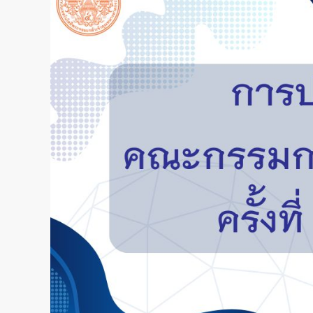
กรรมการ
ตรวจ
สอบ
ครั้ง
ที่
1/2569
ประจำ
ปีงบประมาณ
พ.ศ.
2569