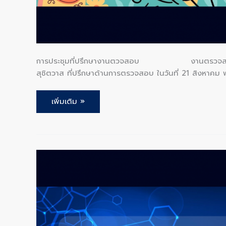
การประชุมที่ปรึกษางานตวจสอบ งานตรวจสอบ ได้จั
สุชิตวาส ที่ปรึกษาด้านการตรวจสอบ ในวันที่ 21 สิงหาคม
เพิ่มเติม »
การ
ประชุม
คณะ
กรรมการ
ตรวจ
สอบ
(วาระ
พิเศษ)
ครั้ง
ที่