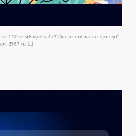
ดการประชุมร่วมกับที่ปรึกษางานตรวจสอบ คุณวารุณี
 พ.ศ. 2567 ณ […]