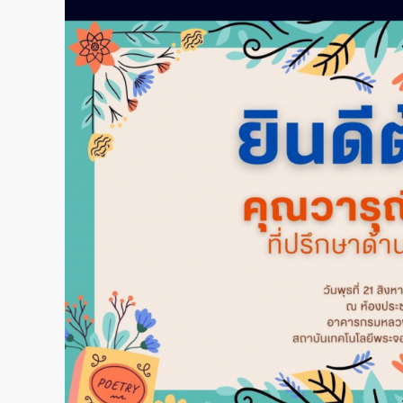
ปรึกษา
งาน
ตวจ
สอบ